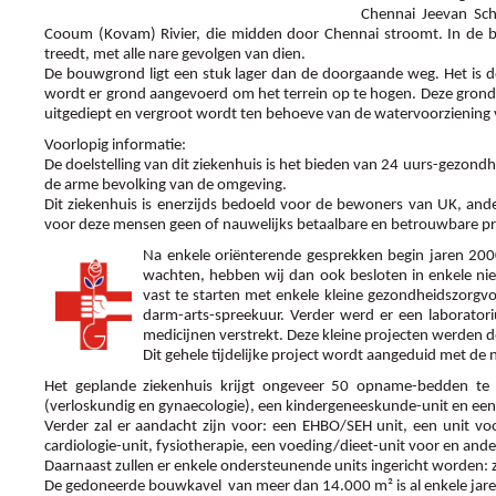
Chennai Jeevan Sch
Cooum (Kovam) Rivier, die midden door Chennai stroomt. In de b
treedt, met alle nare gevolgen van dien.
De bouwgrond ligt een stuk lager dan de doorgaande weg. Het is d
wordt er grond aangevoerd om het terrein op te hogen. Deze grond
uitgediept en vergroot wordt ten behoeve van de watervoorziening 
Voorlopig informatie:
De doelstelling van dit ziekenhuis is het bieden van 24 uurs-gezon
de arme bevolking van de omgeving.
Dit ziekenhuis is enerzijds bedoeld voor de bewoners van UK, an
voor deze mensen geen of nauwelijks betaalbare en betrouwbare p
Na enkele oriënterende gesprekken begin jaren 200
wachten, hebben wij dan ook besloten in enkele niet
vast te starten met enkele kleine gezondheidszorgv
darm-arts-spreekuur. Verder werd er een laborator
medicijnen verstrekt. Deze kleine projecten werden
Dit gehele tijdelijke project wordt aangeduid met de 
Het geplande ziekenhuis krijgt ongeveer 50 opname-bedden te 
(verloskundig en gynaecologie), een kindergeneeskunde-unit en ee
Verder zal er aandacht zijn voor: een EHBO/SEH unit, een unit vo
cardiologie-unit, fysiotherapie, een voeding/dieet-unit voor en and
Daarnaast zullen er enkele ondersteunende units ingericht worden: z
De gedoneerde bouwkavel van meer dan 14.000 m² is al enkele jar