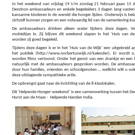
In het weekend van vrijdag 19 t/m zondag 21 februari gaan 15
Dendron-ambassadeurs en enkele begeleiders 3 dagen lang vasten ui
kansarme kinderen in de wereld die honger lijden. Onderwijs is belan
zichzelf kunnen zorgen en een volwaardig lid van de samenleving 
De ambassadeurs drinken alleen water tijdens deze dagen. Ve
mobieltjes in. Zij blijven dit weekend slapen in het ‘Huis van de
worden zij goed begeleid.
Tijdens deze dagen is er in het ‘Huis van de Wijk’ een uitgebreid 
het publiek (http://www.norbertuswijk.nl/kalender). Er wordt 
worden films vertoond. Onder het genot van een drankje en een 
natuurlijk met de ambassadeurs gesproken worden. De ambassad
door hun families, vrienden en schoolgenoten … wellicht wilt u oo
deze uitdagende sympathieke actie.
De opbrengst gaat naar de inrichting van de 8 klaslokalen.
Dit ‘Helpende Honger-weekend’ is een samenwerking tussen het Den
Horst aan de Maas - Helpende Handen India.