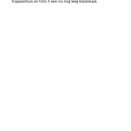
trappenhuis en foto 5 een nù nòg leeg klaslokaal.